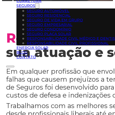
CORRETORA
SEGUROS
SEGURO AUTOMÓVEL
SEGURO RESIDENCIAL
SEGURO DE VIDA EM GRUPO
SEGURO EMPRESARIAL
SEGURO CONDOMÍNIO
Responsabilidad
SEGURO PLACA SOLAR
RESPONSABILIDADE CIVIL MÉDICO E DENTI
RESPONSABILIDADE CIVIL PROFISSIONAL
sua atuação e s
ENERGIA SOLAR
BLOG
CONTATO
Em qualquer profissão que envolv
falhas que causem prejuízos a ter
de Seguros foi desenvolvido para
custos de defesa e indenizações 
Trabalhamos com as melhores se
desde profissionais liberais até 