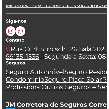
INICIO
CORRETORA
SEGUROS
ENERGIA SOLAR
BLOG
CON
Siga-nos
Contato
Rua Curt Stroisch 126 Sala 202 S
99135-1536
Segunda a Sexta: 08h 
Seguros
Seguro Automóvel
Seguro Reside
Condomínio
Seguro Placa Solar
Re
Profissional
Outros Seguros e Ser
JM Corretora de Seguros Corre