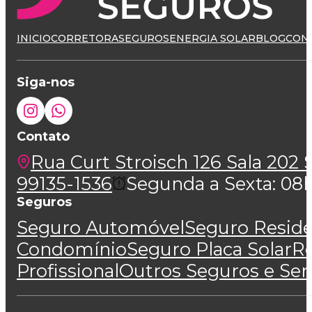
INICIO
CORRETORA
SEGUROS
ENERGIA SOLAR
BLOG
CON
Siga-nos
Contato
Rua Curt Stroisch 126 Sala 202 S
99135-1536
Segunda a Sexta: 08h 
Seguros
Seguro Automóvel
Seguro Reside
Condomínio
Seguro Placa Solar
Re
Profissional
Outros Seguros e Ser