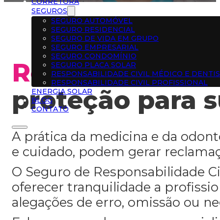
CORRETORA
SEGUROS
SEGURO AUTOMÓVEL
SEGURO RESIDENCIAL
SEGURO DE VIDA EM GRUPO
SEGURO EMPRESARIAL
SEGURO CONDOMÍNIO
Responsabilidad
SEGURO PLACA SOLAR
RESPONSABILIDADE CIVIL MÉDICO E DENTI
RESPONSABILIDADE CIVIL PROFISSIONAL
proteção para s
ENERGIA SOLAR
BLOG
CONTATO
A prática da medicina e da odon
e cuidado, podem gerar reclamaçõ
O Seguro de Responsabilidade Civ
oferecer tranquilidade a profiss
alegações de erro, omissão ou ne